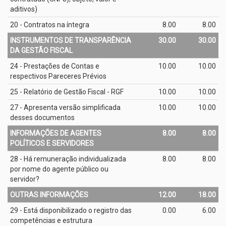
aditivos)
20 - Contratos na íntegra
8.00
8.00
INSTRUMENTOS DE TRANSPARÊNCIA
30.00
30.00
DA GESTÃO FISCAL
24 - Prestações de Contas e
10.00
10.00
respectivos Pareceres Prévios
25 - Relatório de Gestão Fiscal - RGF
10.00
10.00
27 - Apresenta versão simplificada
10.00
10.00
desses documentos
INFORMAÇÕES DE AGENTES
8.00
8.00
POLÍTICOS E SERVIDORES
28 - Há remuneração individualizada
8.00
8.00
por nome do agente público ou
servidor?
OUTRAS INFORMAÇÕES
12.00
18.00
29 - Está disponibilizado o registro das
0.00
6.00
competências e estrutura