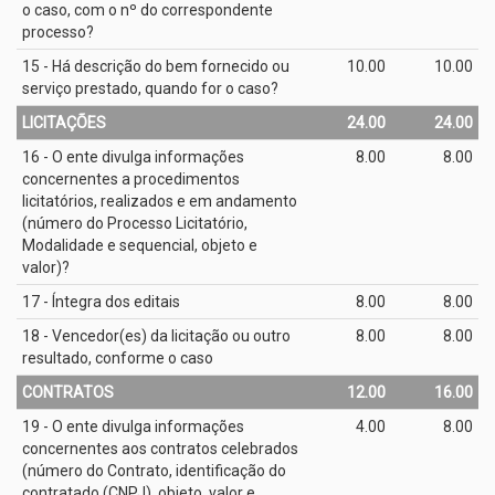
o caso, com o nº do correspondente
processo?
15 - Há descrição do bem fornecido ou
10.00
10.00
serviço prestado, quando for o caso?
LICITAÇÕES
24.00
24.00
16 - O ente divulga informações
8.00
8.00
concernentes a procedimentos
licitatórios, realizados e em andamento
(número do Processo Licitatório,
Modalidade e sequencial, objeto e
valor)?
17 - Íntegra dos editais
8.00
8.00
18 - Vencedor(es) da licitação ou outro
8.00
8.00
resultado, conforme o caso
CONTRATOS
12.00
16.00
19 - O ente divulga informações
4.00
8.00
concernentes aos contratos celebrados
(número do Contrato, identificação do
contratado (CNPJ), objeto, valor e