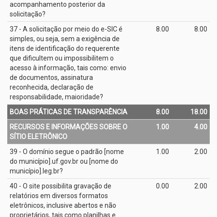
acompanhamento posterior da
solicitação?
37 - A solicitação por meio do e­-SIC é
8.00
8.00
simples, ou seja, sem a exigência de
itens de identificação do requerente
que dificultem ou impossibilitem o
acesso à informação, tais como: envio
de documentos, assinatura
reconhecida, declaração de
responsabilidade, maioridade?
BOAS PRÁTICAS DE TRANSPARÊNCIA
8.00
18.00
RECURSOS E INFORMAÇÕES SOBRE O
1.00
4.00
SÍTIO ELETRÔNICO
39 - O domínio segue o padrão [nome
1.00
2.00
do município].uf.gov.br ou [nome do
município].leg.br?
40 - O site possibilita gravação de
0.00
2.00
relatórios em diversos formatos
eletrônicos, inclusive abertos e não
proprietários, tais como planilhas e