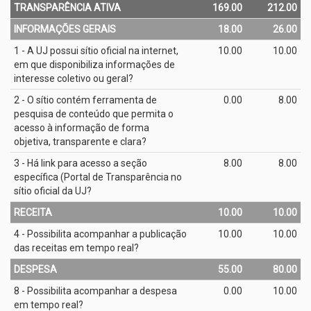
TRANSPARÊNCIA ATIVA
169.00
212.00
INFORMAÇÕES GERAIS
18.00
26.00
1 - A UJ possui sítio oficial na internet,
10.00
10.00
em que disponibiliza informações de
interesse coletivo ou geral?
2 - O sítio contém ferramenta de
0.00
8.00
pesquisa de conteúdo que permita o
acesso à informação de forma
objetiva, transparente e clara?
3 - Há link para acesso a seção
8.00
8.00
específica (Portal de Transparência no
sítio oficial da UJ?
RECEITA
10.00
10.00
4 - Possibilita acompanhar a publicação
10.00
10.00
das receitas em tempo real?
DESPESA
55.00
80.00
8 - Possibilita acompanhar a despesa
0.00
10.00
em tempo real?