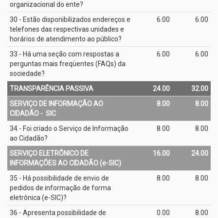
organizacional do ente?
30 - Estão disponibilizados endereços e
6.00
6.00
telefones das respectivas unidades e
horários de atendimento ao público?
33 - Há uma seção com respostas a
6.00
6.00
perguntas mais freqüentes (FAQs) da
sociedade?
TRANSPARÊNCIA PASSIVA
24.00
32.00
SERVIÇO DE INFORMAÇÃO AO
8.00
8.00
CIDADÃO - ­ SIC
34 - Foi criado o Serviço de Informação
8.00
8.00
ao Cidadão?
SERVIÇO ELETRÔNICO DE
16.00
24.00
INFORMAÇÕES AO CIDADÃO (e­-SIC)
35 - Há possibilidade de envio de
8.00
8.00
pedidos de informação de forma
eletrônica (e­-SIC)?
36 - Apresenta possibilidade de
0.00
8.00