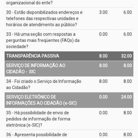
organizacional do ente?
30 - Estão disponibilizados endereços e
3.00
6.00
telefones das respectivas unidades e
horários de atendimento ao público?
33 - Há uma seção com respostas a
0.00
6.00
perguntas mais freqüentes (FAQs) da
sociedade?
TRANSPARÊNCIA PASSIVA
8.00
32.00
SERVIÇO DE INFORMAÇÃO AO
8.00
8.00
CIDADÃO - ­ SIC
34 - Foi criado o Serviço de Informação
8.00
8.00
ao Cidadão?
SERVIÇO ELETRÔNICO DE
0.00
24.00
INFORMAÇÕES AO CIDADÃO (e­-SIC)
35 - Há possibilidade de envio de
0.00
8.00
pedidos de informação de forma
eletrônica (e­-SIC)?
36 - Apresenta possibilidade de
0.00
8.00