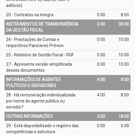
aditivos)
20 - Contratos na íntegra
0.00
8.00
INSTRUMENTOS DE TRANSPARÊNCIA
0.00
30.00
DA GESTÃO FISCAL
24 - Prestações de Contas e
0.00
10.00
respectivos Pareceres Prévios
25 - Relatório de Gestão Fiscal - RGF
0.00
10.00
27 - Apresenta versão simplificada
0.00
10.00
desses documentos
INFORMAÇÕES DE AGENTES
4.00
8.00
POLÍTICOS E SERVIDORES
28 - Há remuneração individualizada
4.00
8.00
por nome do agente público ou
servidor?
OUTRAS INFORMAÇÕES
3.00
18.00
29 - Está disponibilizado o registro das
0.00
6.00
competências e estrutura