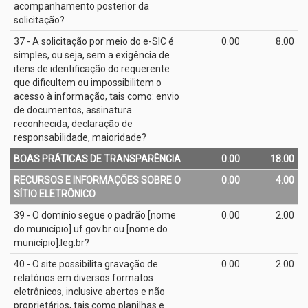
acompanhamento posterior da
solicitação?
37 - A solicitação por meio do e­-SIC é
0.00
8.00
simples, ou seja, sem a exigência de
itens de identificação do requerente
que dificultem ou impossibilitem o
acesso à informação, tais como: envio
de documentos, assinatura
reconhecida, declaração de
responsabilidade, maioridade?
BOAS PRÁTICAS DE TRANSPARÊNCIA
0.00
18.00
RECURSOS E INFORMAÇÕES SOBRE O
0.00
4.00
SÍTIO ELETRÔNICO
39 - O domínio segue o padrão [nome
0.00
2.00
do município].uf.gov.br ou [nome do
município].leg.br?
40 - O site possibilita gravação de
0.00
2.00
relatórios em diversos formatos
eletrônicos, inclusive abertos e não
proprietários, tais como planilhas e