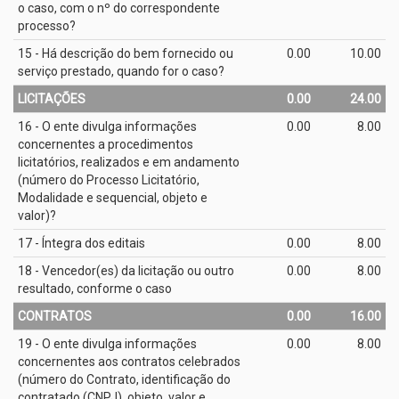
o caso, com o nº do correspondente
processo?
15 - Há descrição do bem fornecido ou
0.00
10.00
serviço prestado, quando for o caso?
LICITAÇÕES
0.00
24.00
16 - O ente divulga informações
0.00
8.00
concernentes a procedimentos
licitatórios, realizados e em andamento
(número do Processo Licitatório,
Modalidade e sequencial, objeto e
valor)?
17 - Íntegra dos editais
0.00
8.00
18 - Vencedor(es) da licitação ou outro
0.00
8.00
resultado, conforme o caso
CONTRATOS
0.00
16.00
19 - O ente divulga informações
0.00
8.00
concernentes aos contratos celebrados
(número do Contrato, identificação do
contratado (CNPJ), objeto, valor e