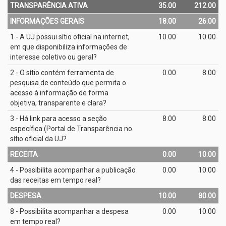
TRANSPARÊNCIA ATIVA
35.00
212.00
INFORMAÇÕES GERAIS
18.00
26.00
1 - A UJ possui sítio oficial na internet,
10.00
10.00
em que disponibiliza informações de
interesse coletivo ou geral?
2 - O sítio contém ferramenta de
0.00
8.00
pesquisa de conteúdo que permita o
acesso à informação de forma
objetiva, transparente e clara?
3 - Há link para acesso a seção
8.00
8.00
específica (Portal de Transparência no
sítio oficial da UJ?
RECEITA
0.00
10.00
4 - Possibilita acompanhar a publicação
0.00
10.00
das receitas em tempo real?
DESPESA
10.00
80.00
8 - Possibilita acompanhar a despesa
0.00
10.00
em tempo real?