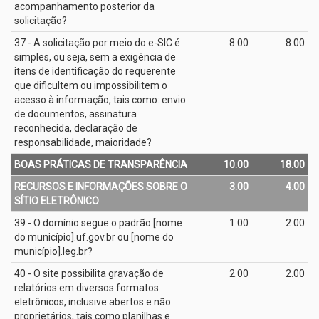
acompanhamento posterior da
solicitação?
37 - A solicitação por meio do e­-SIC é
8.00
8.00
simples, ou seja, sem a exigência de
itens de identificação do requerente
que dificultem ou impossibilitem o
acesso à informação, tais como: envio
de documentos, assinatura
reconhecida, declaração de
responsabilidade, maioridade?
BOAS PRÁTICAS DE TRANSPARÊNCIA
10.00
18.00
RECURSOS E INFORMAÇÕES SOBRE O
3.00
4.00
SÍTIO ELETRÔNICO
39 - O domínio segue o padrão [nome
1.00
2.00
do município].uf.gov.br ou [nome do
município].leg.br?
40 - O site possibilita gravação de
2.00
2.00
relatórios em diversos formatos
eletrônicos, inclusive abertos e não
proprietários, tais como planilhas e