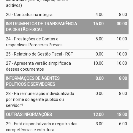
aditivos)
20 - Contratos na íntegra
4.00
8.00
INSTRUMENTOS DE TRANSPARÊNCIA
15.00
30.00
DA GESTÃO FISCAL
24 - Prestações de Contas e
5.00
10.00
respectivos Pareceres Prévios
25 - Relatório de Gestão Fiscal - RGF
0.00
10.00
27 - Apresenta versão simplificada
10.00
10.00
desses documentos
INFORMAÇÕES DE AGENTES
0.00
8.00
POLÍTICOS E SERVIDORES
28 - Há remuneração individualizada
0.00
8.00
por nome do agente público ou
servidor?
OUTRAS INFORMAÇÕES
12.00
18.00
29 - Está disponibilizado o registro das
3.00
6.00
competências e estrutura