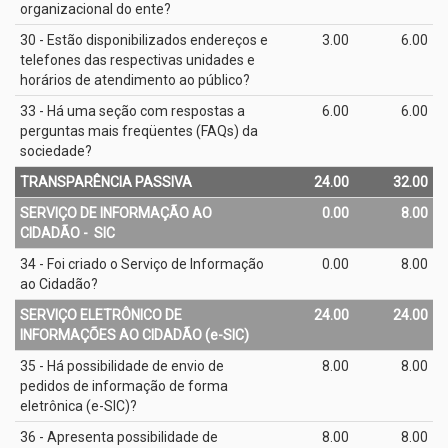
organizacional do ente?
30 - Estão disponibilizados endereços e
3.00
6.00
telefones das respectivas unidades e
horários de atendimento ao público?
33 - Há uma seção com respostas a
6.00
6.00
perguntas mais freqüentes (FAQs) da
sociedade?
TRANSPARÊNCIA PASSIVA
24.00
32.00
SERVIÇO DE INFORMAÇÃO AO
0.00
8.00
CIDADÃO - ­ SIC
34 - Foi criado o Serviço de Informação
0.00
8.00
ao Cidadão?
SERVIÇO ELETRÔNICO DE
24.00
24.00
INFORMAÇÕES AO CIDADÃO (e­-SIC)
35 - Há possibilidade de envio de
8.00
8.00
pedidos de informação de forma
eletrônica (e­-SIC)?
36 - Apresenta possibilidade de
8.00
8.00