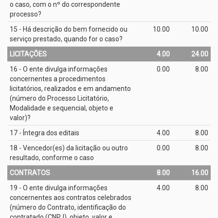
o caso, com o nº do correspondente
processo?
15 - Há descrição do bem fornecido ou
10.00
10.00
serviço prestado, quando for o caso?
LICITAÇÕES
4.00
24.00
16 - O ente divulga informações
0.00
8.00
concernentes a procedimentos
licitatórios, realizados e em andamento
(número do Processo Licitatório,
Modalidade e sequencial, objeto e
valor)?
17 - Íntegra dos editais
4.00
8.00
18 - Vencedor(es) da licitação ou outro
0.00
8.00
resultado, conforme o caso
CONTRATOS
8.00
16.00
19 - O ente divulga informações
4.00
8.00
concernentes aos contratos celebrados
(número do Contrato, identificação do
contratado (CNPJ), objeto, valor e