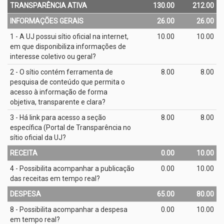
TRANSPARÊNCIA ATIVA
130.00
212.00
INFORMAÇÕES GERAIS
26.00
26.00
1 - A UJ possui sítio oficial na internet,
10.00
10.00
em que disponibiliza informações de
interesse coletivo ou geral?
2 - O sítio contém ferramenta de
8.00
8.00
pesquisa de conteúdo que permita o
acesso à informação de forma
objetiva, transparente e clara?
3 - Há link para acesso a seção
8.00
8.00
específica (Portal de Transparência no
sítio oficial da UJ?
RECEITA
0.00
10.00
4 - Possibilita acompanhar a publicação
0.00
10.00
das receitas em tempo real?
DESPESA
65.00
80.00
8 - Possibilita acompanhar a despesa
0.00
10.00
em tempo real?