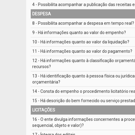
4 - Possibilita acompanhar a publicação das receitas
DESPESA
8 - Possibilita acompanhar a despesa em tempo real?
9 - Há informações quanto ao valor do empenho?
10 - Há informações quanto ao valor da liquidação?
11 - Há informações quanto ao valor do pagamento?
12 - Há informações quanto à classificação orçamentá
recursos?
13 - Há identificação quanto à pessoa física ou jurí
orçamentária?
14 - Consta do empenho o procedimento licitatório rea
15 - Há descrição do bem fornecido ou serviço presta
LICITAÇÕES
16 - O ente divulga informações concernentes a proce
sequencial, objeto e valor)?
17 - Íntegra dos editais