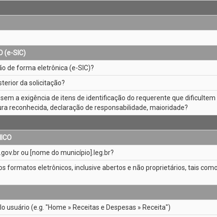
(e­-SIC)
o de forma eletrônica (e­-SIC)?
erior da solicitação?
a, sem a exigência de itens de identificação do requerente que dificulte
ura reconhecida, declaração de responsabilidade, maioridade?
NICO
gov.br ou [nome do município].leg.br?
sos formatos eletrônicos, inclusive abertos e não proprietários, tais como
lo usuário (e.g. "Home » Receitas e Despesas » Receita")