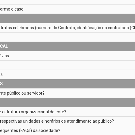
nforme o caso
ratos celebrados (número do Contrato, identificação do contratado (CNPJ
SCAL
évios
os
ES
te público ou servidor?
e estrutura organizacional do ente?
 respectivas unidades e horários de atendimento ao público?
reqüentes (FAQs) da sociedade?