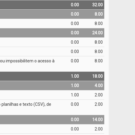
0.00
32.00
0.00
8.00
0.00
8.00
0.00
24.00
0.00
8.00
0.00
8.00
m ou impossibilitem o acesso à
0.00
8.00
1.00
18.00
1.00
4.00
1.00
2.00
 planilhas e texto (CSV), de
0.00
2.00
0.00
14.00
0.00
2.00