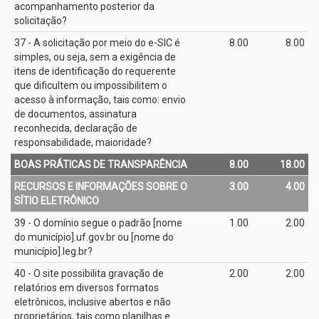
acompanhamento posterior da
solicitação?
37 - A solicitação por meio do e­-SIC é
8.00
8.00
simples, ou seja, sem a exigência de
itens de identificação do requerente
que dificultem ou impossibilitem o
acesso à informação, tais como: envio
de documentos, assinatura
reconhecida, declaração de
responsabilidade, maioridade?
BOAS PRÁTICAS DE TRANSPARÊNCIA
8.00
18.00
RECURSOS E INFORMAÇÕES SOBRE O
3.00
4.00
SÍTIO ELETRÔNICO
39 - O domínio segue o padrão [nome
1.00
2.00
do município].uf.gov.br ou [nome do
município].leg.br?
40 - O site possibilita gravação de
2.00
2.00
relatórios em diversos formatos
eletrônicos, inclusive abertos e não
proprietários, tais como planilhas e