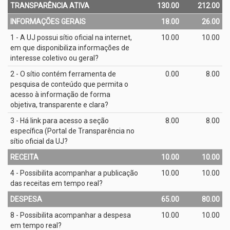
TRANSPARÊNCIA ATIVA
130.00
212.00
INFORMAÇÕES GERAIS
18.00
26.00
1 - A UJ possui sítio oficial na internet,
10.00
10.00
em que disponibiliza informações de
interesse coletivo ou geral?
2 - O sítio contém ferramenta de
0.00
8.00
pesquisa de conteúdo que permita o
acesso à informação de forma
objetiva, transparente e clara?
3 - Há link para acesso a seção
8.00
8.00
específica (Portal de Transparência no
sítio oficial da UJ?
RECEITA
10.00
10.00
4 - Possibilita acompanhar a publicação
10.00
10.00
das receitas em tempo real?
DESPESA
65.00
80.00
8 - Possibilita acompanhar a despesa
10.00
10.00
em tempo real?