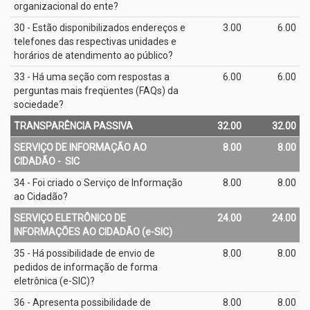
organizacional do ente?
30 - Estão disponibilizados endereços e
3.00
6.00
telefones das respectivas unidades e
horários de atendimento ao público?
33 - Há uma seção com respostas a
6.00
6.00
perguntas mais freqüentes (FAQs) da
sociedade?
TRANSPARÊNCIA PASSIVA
32.00
32.00
SERVIÇO DE INFORMAÇÃO AO
8.00
8.00
CIDADÃO - ­ SIC
34 - Foi criado o Serviço de Informação
8.00
8.00
ao Cidadão?
SERVIÇO ELETRÔNICO DE
24.00
24.00
INFORMAÇÕES AO CIDADÃO (e­-SIC)
35 - Há possibilidade de envio de
8.00
8.00
pedidos de informação de forma
eletrônica (e­-SIC)?
36 - Apresenta possibilidade de
8.00
8.00