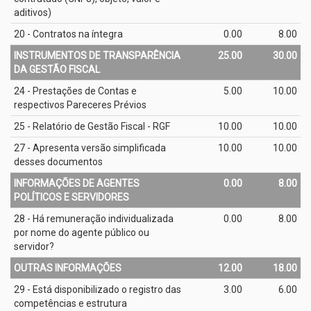
aditivos)
20 - Contratos na íntegra
0.00
8.00
INSTRUMENTOS DE TRANSPARÊNCIA
25.00
30.00
DA GESTÃO FISCAL
24 - Prestações de Contas e
5.00
10.00
respectivos Pareceres Prévios
25 - Relatório de Gestão Fiscal - RGF
10.00
10.00
27 - Apresenta versão simplificada
10.00
10.00
desses documentos
INFORMAÇÕES DE AGENTES
0.00
8.00
POLÍTICOS E SERVIDORES
28 - Há remuneração individualizada
0.00
8.00
por nome do agente público ou
servidor?
OUTRAS INFORMAÇÕES
12.00
18.00
29 - Está disponibilizado o registro das
3.00
6.00
competências e estrutura