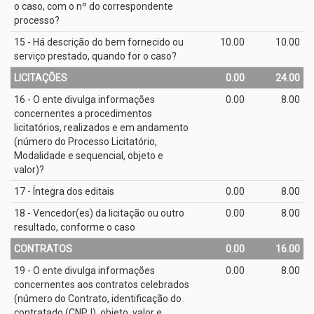
o caso, com o nº do correspondente
processo?
15 - Há descrição do bem fornecido ou
10.00
10.00
serviço prestado, quando for o caso?
LICITAÇÕES
0.00
24.00
16 - O ente divulga informações
0.00
8.00
concernentes a procedimentos
licitatórios, realizados e em andamento
(número do Processo Licitatório,
Modalidade e sequencial, objeto e
valor)?
17 - Íntegra dos editais
0.00
8.00
18 - Vencedor(es) da licitação ou outro
0.00
8.00
resultado, conforme o caso
CONTRATOS
0.00
16.00
19 - O ente divulga informações
0.00
8.00
concernentes aos contratos celebrados
(número do Contrato, identificação do
contratado (CNPJ), objeto, valor e