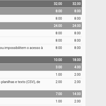
32.00
32.00
8.00
8.00
8.00
8.00
24.00
24.00
8.00
8.00
8.00
8.00
m ou impossibilitem o acesso à
8.00
8.00
10.00
18.00
3.00
4.00
1.00
2.00
 planilhas e texto (CSV), de
2.00
2.00
7.00
14.00
1.00
2.00