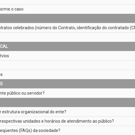
nforme o caso
ratos celebrados (número do Contrato, identificação do contratado (CNPJ
SCAL
évios
os
ES
te público ou servidor?
e estrutura organizacional do ente?
 respectivas unidades e horários de atendimento ao público?
reqüentes (FAQs) da sociedade?