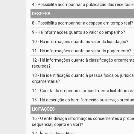
4 - Possibilita acompanhar a publicação das receitas
DESPESA
8 - Possibilita acompanhar a despesa em tempo real?
9 - Há informações quanto ao valor do empenho?
10 - Há informações quanto ao valor da liquidação?
11 - Há informações quanto ao valor do pagamento?
12 - Há informações quanto à classificação orçamentá
recursos?
13 - Há identificação quanto à pessoa física ou jurí
orçamentária?
14 - Consta do empenho o procedimento licitatório rea
15 - Há descrição do bem fornecido ou serviço presta
LICITAÇÕES
16 - O ente divulga informações concernentes a proce
sequencial, objeto e valor)?
17 - Íntegra dos editais