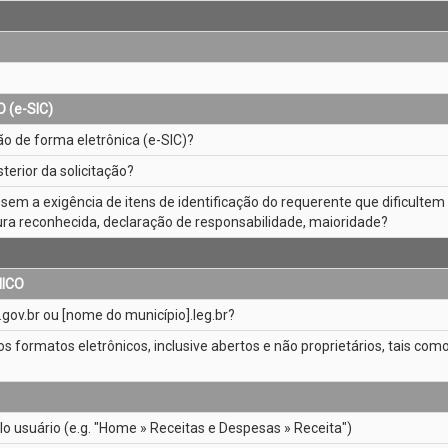
(e­-SIC)
o de forma eletrônica (e­-SIC)?
erior da solicitação?
a, sem a exigência de itens de identificação do requerente que dificulte
ura reconhecida, declaração de responsabilidade, maioridade?
NICO
gov.br ou [nome do município].leg.br?
sos formatos eletrônicos, inclusive abertos e não proprietários, tais como
lo usuário (e.g. "Home » Receitas e Despesas » Receita")