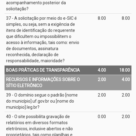
acompanhamento posterior da
solicitação?
37 - A solicitação por meio do e­-SIC é
8.00
8.00
simples, ou seja, sem a exigência de
itens de identificação do requerente
que dificultem ou impossibilitem o
acesso à informação, tais como: envio
de documentos, assinatura
reconhecida, declaração de
responsabilidade, maioridade?
BOAS PRÁTICAS DE TRANSPARÊNCIA
4.00
18.00
RECURSOS E INFORMAÇÕES SOBRE O
2.00
4.00
SÍTIO ELETRÔNICO
39 - O domínio segue o padrão [nome
2.00
2.00
do município].uf.gov.br ou [nome do
município].leg.br?
40 - O site possibilita gravação de
0.00
2.00
relatórios em diversos formatos
eletrônicos, inclusive abertos e não
proprietários, tais como planilhas e