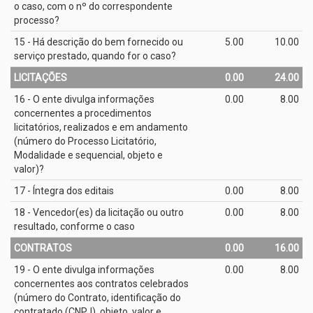
o caso, com o nº do correspondente
processo?
15 - Há descrição do bem fornecido ou
5.00
10.00
serviço prestado, quando for o caso?
LICITAÇÕES
0.00
24.00
16 - O ente divulga informações
0.00
8.00
concernentes a procedimentos
licitatórios, realizados e em andamento
(número do Processo Licitatório,
Modalidade e sequencial, objeto e
valor)?
17 - Íntegra dos editais
0.00
8.00
18 - Vencedor(es) da licitação ou outro
0.00
8.00
resultado, conforme o caso
CONTRATOS
0.00
16.00
19 - O ente divulga informações
0.00
8.00
concernentes aos contratos celebrados
(número do Contrato, identificação do
contratado (CNPJ), objeto, valor e