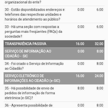
organizacional do ente?
30 - Estão disponibilizados endereços e
0.00
6.00
telefones das respectivas unidades e
horários de atendimento ao público?
33 - Há uma seção com respostas a
0.00
6.00
perguntas mais freqüentes (FAQs) da
sociedade?
TRANSPARÊNCIA PASSIVA
16.00
32.00
SERVIÇO DE INFORMAÇÃO AO
0.00
8.00
CIDADÃO - ­ SIC
34 - Foi criado o Serviço de Informação
0.00
8.00
ao Cidadão?
SERVIÇO ELETRÔNICO DE
16.00
24.00
INFORMAÇÕES AO CIDADÃO (e­-SIC)
35 - Há possibilidade de envio de
8.00
8.00
pedidos de informação de forma
eletrônica (e­-SIC)?
36 - Apresenta possibilidade de
0.00
8.00