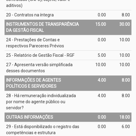
aditivos)
20 - Contratos na íntegra
0.00
8.00
INSTRUMENTOS DE TRANSPARÊNCIA
15.00
30.00
DA GESTÃO FISCAL
24 - Prestações de Contas e
0.00
10.00
respectivos Pareceres Prévios
25 - Relatório de Gestão Fiscal - RGF
5.00
10.00
27 - Apresenta versão simplificada
10.00
10.00
desses documentos
INFORMAÇÕES DE AGENTES
4.00
8.00
POLÍTICOS E SERVIDORES
28 - Há remuneração individualizada
4.00
8.00
por nome do agente público ou
servidor?
OUTRAS INFORMAÇÕES
0.00
18.00
29 - Está disponibilizado o registro das
0.00
6.00
competências e estrutura