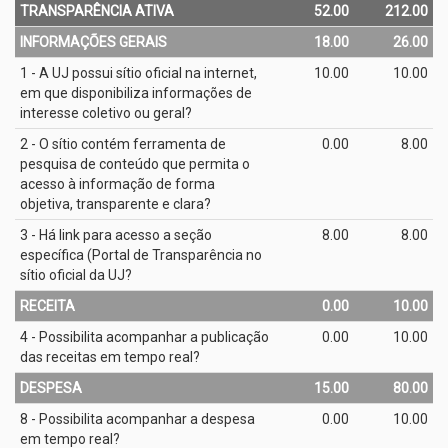
TRANSPARÊNCIA ATIVA
52.00
212.00
INFORMAÇÕES GERAIS
18.00
26.00
1 - A UJ possui sítio oficial na internet,
10.00
10.00
em que disponibiliza informações de
interesse coletivo ou geral?
2 - O sítio contém ferramenta de
0.00
8.00
pesquisa de conteúdo que permita o
acesso à informação de forma
objetiva, transparente e clara?
3 - Há link para acesso a seção
8.00
8.00
específica (Portal de Transparência no
sítio oficial da UJ?
RECEITA
0.00
10.00
4 - Possibilita acompanhar a publicação
0.00
10.00
das receitas em tempo real?
DESPESA
15.00
80.00
8 - Possibilita acompanhar a despesa
0.00
10.00
em tempo real?