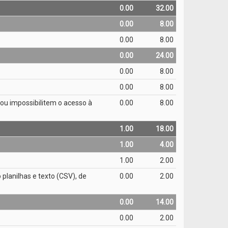
0.00
32.00
0.00
8.00
0.00
8.00
0.00
24.00
0.00
8.00
0.00
8.00
m ou impossibilitem o acesso à
0.00
8.00
1.00
18.00
1.00
4.00
1.00
2.00
 planilhas e texto (CSV), de
0.00
2.00
0.00
14.00
0.00
2.00