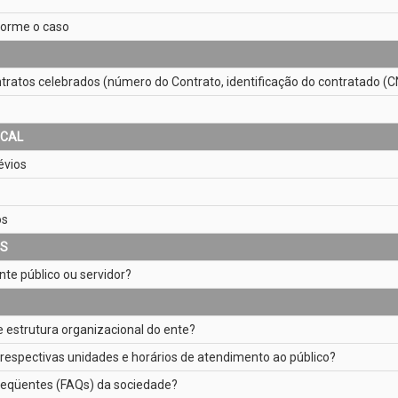
nforme o caso
ratos celebrados (número do Contrato, identificação do contratado (CNPJ
SCAL
évios
os
ES
te público ou servidor?
e estrutura organizacional do ente?
 respectivas unidades e horários de atendimento ao público?
reqüentes (FAQs) da sociedade?