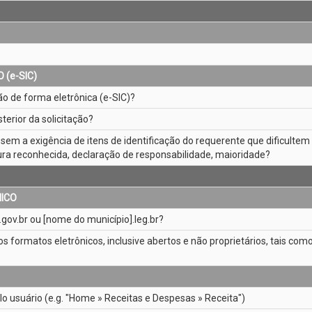
(e­-SIC)
o de forma eletrônica (e­-SIC)?
erior da solicitação?
a, sem a exigência de itens de identificação do requerente que dificulte
ura reconhecida, declaração de responsabilidade, maioridade?
NICO
gov.br ou [nome do município].leg.br?
sos formatos eletrônicos, inclusive abertos e não proprietários, tais como
lo usuário (e.g. "Home » Receitas e Despesas » Receita")