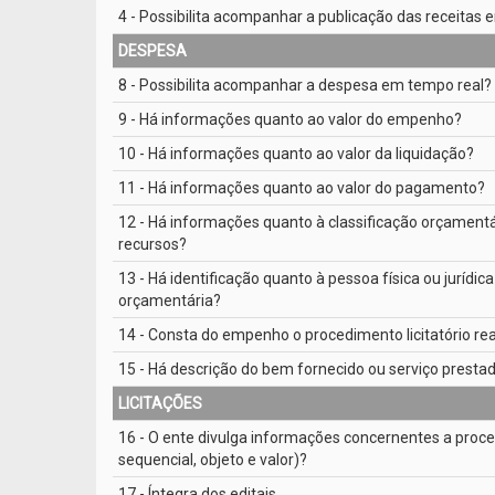
4 - Possibilita acompanhar a publicação das receitas
DESPESA
8 - Possibilita acompanhar a despesa em tempo real?
9 - Há informações quanto ao valor do empenho?
10 - Há informações quanto ao valor da liquidação?
11 - Há informações quanto ao valor do pagamento?
12 - Há informações quanto à classificação orçamentá
recursos?
13 - Há identificação quanto à pessoa física ou jurí
orçamentária?
14 - Consta do empenho o procedimento licitatório rea
15 - Há descrição do bem fornecido ou serviço presta
LICITAÇÕES
16 - O ente divulga informações concernentes a proce
sequencial, objeto e valor)?
17 - Íntegra dos editais