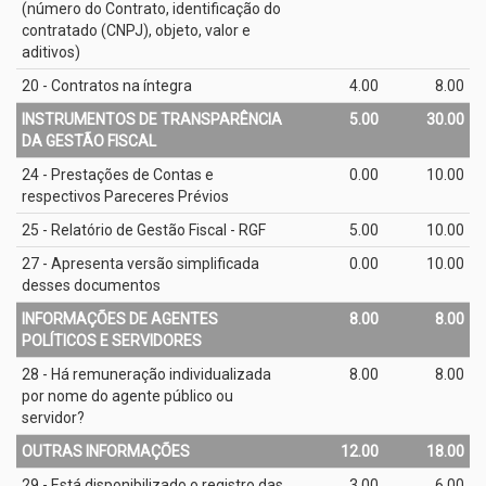
(número do Contrato, identificação do
contratado (CNPJ), objeto, valor e
aditivos)
20 - Contratos na íntegra
4.00
8.00
INSTRUMENTOS DE TRANSPARÊNCIA
5.00
30.00
DA GESTÃO FISCAL
24 - Prestações de Contas e
0.00
10.00
respectivos Pareceres Prévios
25 - Relatório de Gestão Fiscal - RGF
5.00
10.00
27 - Apresenta versão simplificada
0.00
10.00
desses documentos
INFORMAÇÕES DE AGENTES
8.00
8.00
POLÍTICOS E SERVIDORES
28 - Há remuneração individualizada
8.00
8.00
por nome do agente público ou
servidor?
OUTRAS INFORMAÇÕES
12.00
18.00
29 - Está disponibilizado o registro das
3.00
6.00