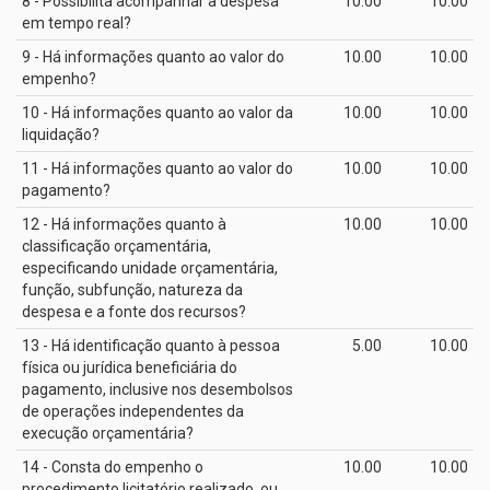
8 - Possibilita acompanhar a despesa
10.00
10.00
em tempo real?
9 - Há informações quanto ao valor do
10.00
10.00
empenho?
10 - Há informações quanto ao valor da
10.00
10.00
liquidação?
11 - Há informações quanto ao valor do
10.00
10.00
pagamento?
12 - Há informações quanto à
10.00
10.00
classificação orçamentária,
especificando unidade orçamentária,
função, subfunção, natureza da
despesa e a fonte dos recursos?
13 - Há identificação quanto à pessoa
5.00
10.00
física ou jurídica beneficiária do
pagamento, inclusive nos desembolsos
de operações independentes da
execução orçamentária?
14 - Consta do empenho o
10.00
10.00
procedimento licitatório realizado, ou