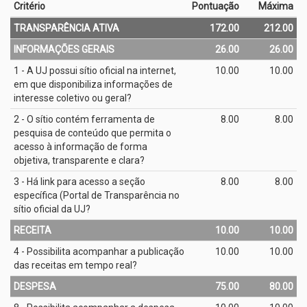
Critério
Pontuação
Máxima
TRANSPARÊNCIA ATIVA
172.00
212.00
INFORMAÇÕES GERAIS
26.00
26.00
1 - A UJ possui sítio oficial na internet,
10.00
10.00
em que disponibiliza informações de
interesse coletivo ou geral?
2 - O sítio contém ferramenta de
8.00
8.00
pesquisa de conteúdo que permita o
acesso à informação de forma
objetiva, transparente e clara?
3 - Há link para acesso a seção
8.00
8.00
específica (Portal de Transparência no
sítio oficial da UJ?
RECEITA
10.00
10.00
4 - Possibilita acompanhar a publicação
10.00
10.00
das receitas em tempo real?
DESPESA
75.00
80.00