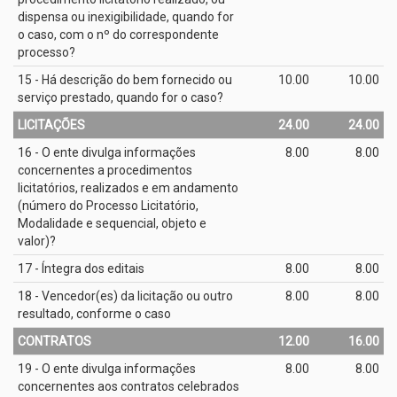
dispensa ou inexigibilidade, quando for
o caso, com o nº do correspondente
processo?
15 - Há descrição do bem fornecido ou
10.00
10.00
serviço prestado, quando for o caso?
LICITAÇÕES
24.00
24.00
16 - O ente divulga informações
8.00
8.00
concernentes a procedimentos
licitatórios, realizados e em andamento
(número do Processo Licitatório,
Modalidade e sequencial, objeto e
valor)?
17 - Íntegra dos editais
8.00
8.00
18 - Vencedor(es) da licitação ou outro
8.00
8.00
resultado, conforme o caso
CONTRATOS
12.00
16.00
19 - O ente divulga informações
8.00
8.00
concernentes aos contratos celebrados