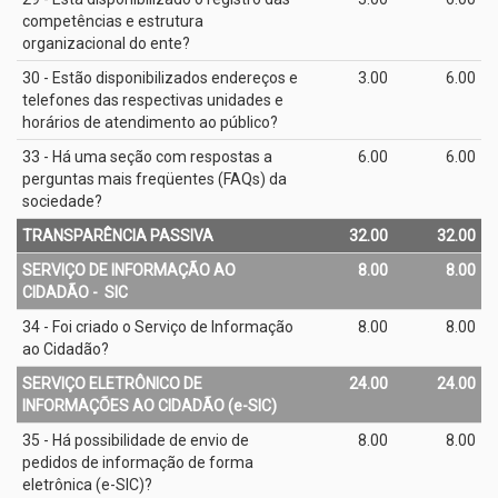
competências e estrutura
organizacional do ente?
30 - Estão disponibilizados endereços e
3.00
6.00
telefones das respectivas unidades e
horários de atendimento ao público?
33 - Há uma seção com respostas a
6.00
6.00
perguntas mais freqüentes (FAQs) da
sociedade?
TRANSPARÊNCIA PASSIVA
32.00
32.00
SERVIÇO DE INFORMAÇÃO AO
8.00
8.00
CIDADÃO - ­ SIC
34 - Foi criado o Serviço de Informação
8.00
8.00
ao Cidadão?
SERVIÇO ELETRÔNICO DE
24.00
24.00
INFORMAÇÕES AO CIDADÃO (e­-SIC)
35 - Há possibilidade de envio de
8.00
8.00
pedidos de informação de forma
eletrônica (e­-SIC)?