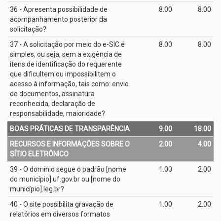
36 - Apresenta possibilidade de
8.00
8.00
acompanhamento posterior da
solicitação?
37 - A solicitação por meio do e­-SIC é
8.00
8.00
simples, ou seja, sem a exigência de
itens de identificação do requerente
que dificultem ou impossibilitem o
acesso à informação, tais como: envio
de documentos, assinatura
reconhecida, declaração de
responsabilidade, maioridade?
BOAS PRÁTICAS DE TRANSPARÊNCIA
9.00
18.00
RECURSOS E INFORMAÇÕES SOBRE O
2.00
4.00
SÍTIO ELETRÔNICO
39 - O domínio segue o padrão [nome
1.00
2.00
do município].uf.gov.br ou [nome do
município].leg.br?
40 - O site possibilita gravação de
1.00
2.00
relatórios em diversos formatos