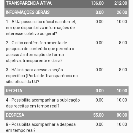
TRANSPARÊNCIA ATIVA
136.00
212.00
INFORMAÇÕES GERAIS
0.00
26.00
1 - A UJ possui sítio oficial na internet,
0.00
10.00
em que disponibiliza informações de
interesse coletivo ou geral?
2 - O sítio contém ferramenta de
0.00
8.00
pesquisa de conteúdo que permita o
acesso à informação de forma
objetiva, transparente e clara?
3 - Há link para acesso a seção
0.00
8.00
específica (Portal de Transparência no
sítio oficial da UJ?
RECEITA
0.00
10.00
4 - Possibilita acompanhar a publicação
0.00
10.00
das receitas em tempo real?
DESPESA
55.00
80.00
8 - Possibilita acompanhar a despesa
0.00
10.00
em tempo real?