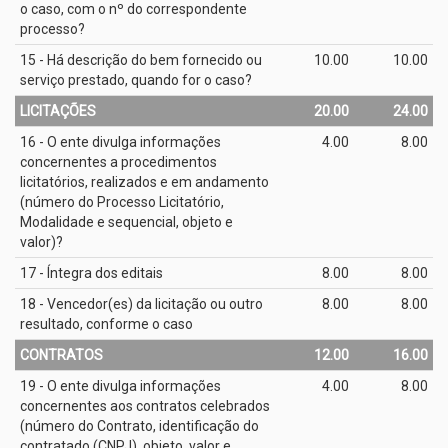
o caso, com o nº do correspondente
processo?
15 - Há descrição do bem fornecido ou
10.00
10.00
serviço prestado, quando for o caso?
LICITAÇÕES
20.00
24.00
16 - O ente divulga informações
4.00
8.00
concernentes a procedimentos
licitatórios, realizados e em andamento
(número do Processo Licitatório,
Modalidade e sequencial, objeto e
valor)?
17 - Íntegra dos editais
8.00
8.00
18 - Vencedor(es) da licitação ou outro
8.00
8.00
resultado, conforme o caso
CONTRATOS
12.00
16.00
19 - O ente divulga informações
4.00
8.00
concernentes aos contratos celebrados
(número do Contrato, identificação do
contratado (CNPJ), objeto, valor e