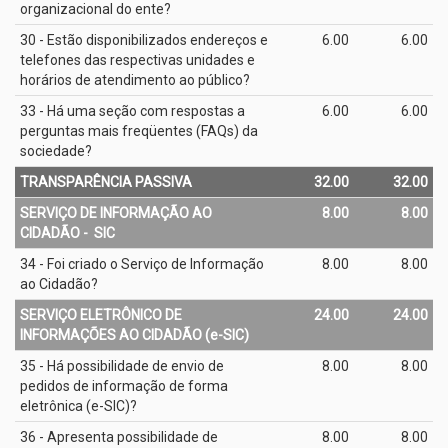
organizacional do ente?
30 - Estão disponibilizados endereços e
6.00
6.00
telefones das respectivas unidades e
horários de atendimento ao público?
33 - Há uma seção com respostas a
6.00
6.00
perguntas mais freqüentes (FAQs) da
sociedade?
TRANSPARÊNCIA PASSIVA
32.00
32.00
SERVIÇO DE INFORMAÇÃO AO
8.00
8.00
CIDADÃO - ­ SIC
34 - Foi criado o Serviço de Informação
8.00
8.00
ao Cidadão?
SERVIÇO ELETRÔNICO DE
24.00
24.00
INFORMAÇÕES AO CIDADÃO (e­-SIC)
35 - Há possibilidade de envio de
8.00
8.00
pedidos de informação de forma
eletrônica (e­-SIC)?
36 - Apresenta possibilidade de
8.00
8.00