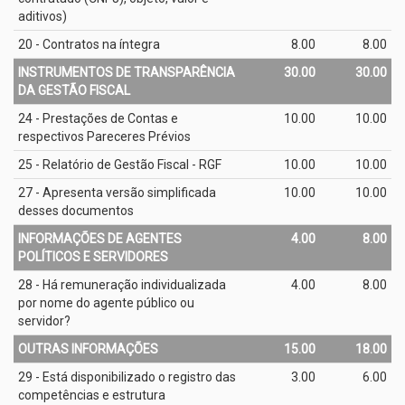
aditivos)
20 - Contratos na íntegra
8.00
8.00
INSTRUMENTOS DE TRANSPARÊNCIA
30.00
30.00
DA GESTÃO FISCAL
24 - Prestações de Contas e
10.00
10.00
respectivos Pareceres Prévios
25 - Relatório de Gestão Fiscal - RGF
10.00
10.00
27 - Apresenta versão simplificada
10.00
10.00
desses documentos
INFORMAÇÕES DE AGENTES
4.00
8.00
POLÍTICOS E SERVIDORES
28 - Há remuneração individualizada
4.00
8.00
por nome do agente público ou
servidor?
OUTRAS INFORMAÇÕES
15.00
18.00
29 - Está disponibilizado o registro das
3.00
6.00
competências e estrutura