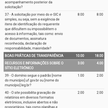
acompanhamento posterior da
solicitação?
37 - A solicitação por meio do e­-SIC é
8.00
8.00
simples, ou seja, sem a exigência de
itens de identificação do requerente
que dificultem ou impossibilitem o
acesso à informação, tais como: envio
de documentos, assinatura
reconhecida, declaração de
responsabilidade, maioridade?
BOAS PRÁTICAS DE TRANSPARÊNCIA
10.00
18.00
RECURSOS E INFORMAÇÕES SOBRE O
3.00
4.00
SÍTIO ELETRÔNICO
39 - O domínio segue o padrão [nome
1.00
2.00
do município].uf.gov.br ou [nome do
município].leg.br?
40 - O site possibilita gravação de
2.00
2.00
relatórios em diversos formatos
eletrônicos, inclusive abertos e não
proprietários, tais como planilhas e