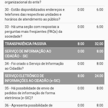
organizacional do ente?
30 - Estão disponibilizados endereços e
0.00
6.00
telefones das respectivas unidades e
horários de atendimento ao público?
33 - Há uma seção com respostas a
0.00
6.00
perguntas mais freqüentes (FAQs) da
sociedade?
TRANSPARÊNCIA PASSIVA
8.00
32.00
SERVIÇO DE INFORMAÇÃO AO
0.00
8.00
CIDADÃO - ­ SIC
34 - Foi criado o Serviço de Informação
0.00
8.00
ao Cidadão?
SERVIÇO ELETRÔNICO DE
8.00
24.00
INFORMAÇÕES AO CIDADÃO (e­-SIC)
35 - Há possibilidade de envio de
0.00
8.00
pedidos de informação de forma
eletrônica (e­-SIC)?
36 - Apresenta possibilidade de
0.00
8.00