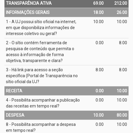
TRANSPARÊNCIA ATIVA
69.00
212.00
INFORMAÇÕES GERAIS
18.00
26.00
1 - A UJ possui sítio oficial na internet,
10.00
10.00
em que disponibiliza informações de
interesse coletivo ou geral?
2 - O sítio contém ferramenta de
0.00
8.00
pesquisa de conteúdo que permita o
acesso à informação de forma
objetiva, transparente e clara?
3 - Há link para acesso a seção
8.00
8.00
específica (Portal de Transparência no
sítio oficial da UJ?
RECEITA
0.00
10.00
4 - Possibilita acompanhar a publicação
0.00
10.00
das receitas em tempo real?
DESPESA
10.00
80.00
8 - Possibilita acompanhar a despesa
0.00
10.00
em tempo real?