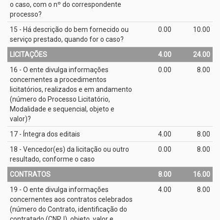
o caso, com o nº do correspondente
processo?
15 - Há descrição do bem fornecido ou
0.00
10.00
serviço prestado, quando for o caso?
LICITAÇÕES
4.00
24.00
16 - O ente divulga informações
0.00
8.00
concernentes a procedimentos
licitatórios, realizados e em andamento
(número do Processo Licitatório,
Modalidade e sequencial, objeto e
valor)?
17 - Íntegra dos editais
4.00
8.00
18 - Vencedor(es) da licitação ou outro
0.00
8.00
resultado, conforme o caso
CONTRATOS
8.00
16.00
19 - O ente divulga informações
4.00
8.00
concernentes aos contratos celebrados
(número do Contrato, identificação do
contratado (CNPJ), objeto, valor e