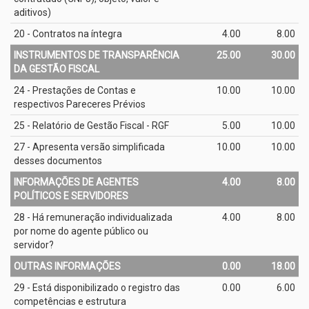
aditivos)
20 - Contratos na íntegra
4.00
8.00
INSTRUMENTOS DE TRANSPARÊNCIA
25.00
30.00
DA GESTÃO FISCAL
24 - Prestações de Contas e
10.00
10.00
respectivos Pareceres Prévios
25 - Relatório de Gestão Fiscal - RGF
5.00
10.00
27 - Apresenta versão simplificada
10.00
10.00
desses documentos
INFORMAÇÕES DE AGENTES
4.00
8.00
POLÍTICOS E SERVIDORES
28 - Há remuneração individualizada
4.00
8.00
por nome do agente público ou
servidor?
OUTRAS INFORMAÇÕES
0.00
18.00
29 - Está disponibilizado o registro das
0.00
6.00
competências e estrutura