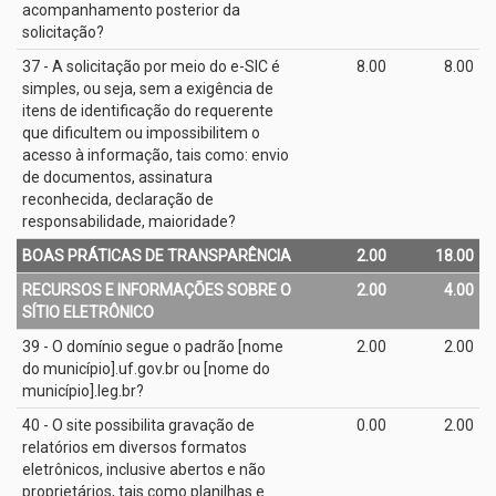
acompanhamento posterior da
solicitação?
37 - A solicitação por meio do e­-SIC é
8.00
8.00
simples, ou seja, sem a exigência de
itens de identificação do requerente
que dificultem ou impossibilitem o
acesso à informação, tais como: envio
de documentos, assinatura
reconhecida, declaração de
responsabilidade, maioridade?
BOAS PRÁTICAS DE TRANSPARÊNCIA
2.00
18.00
RECURSOS E INFORMAÇÕES SOBRE O
2.00
4.00
SÍTIO ELETRÔNICO
39 - O domínio segue o padrão [nome
2.00
2.00
do município].uf.gov.br ou [nome do
município].leg.br?
40 - O site possibilita gravação de
0.00
2.00
relatórios em diversos formatos
eletrônicos, inclusive abertos e não
proprietários, tais como planilhas e