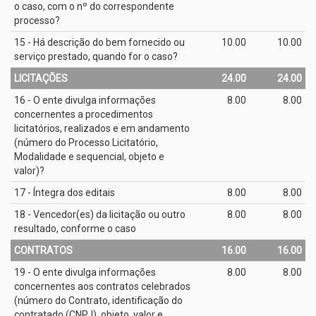
o caso, com o nº do correspondente
processo?
15 - Há descrição do bem fornecido ou
10.00
10.00
serviço prestado, quando for o caso?
LICITAÇÕES
24.00
24.00
16 - O ente divulga informações
8.00
8.00
concernentes a procedimentos
licitatórios, realizados e em andamento
(número do Processo Licitatório,
Modalidade e sequencial, objeto e
valor)?
17 - Íntegra dos editais
8.00
8.00
18 - Vencedor(es) da licitação ou outro
8.00
8.00
resultado, conforme o caso
CONTRATOS
16.00
16.00
19 - O ente divulga informações
8.00
8.00
concernentes aos contratos celebrados
(número do Contrato, identificação do
contratado (CNPJ), objeto, valor e