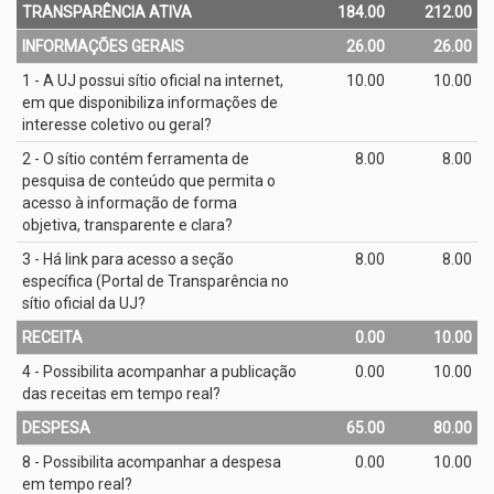
TRANSPARÊNCIA ATIVA
184.00
212.00
INFORMAÇÕES GERAIS
26.00
26.00
1 - A UJ possui sítio oficial na internet,
10.00
10.00
em que disponibiliza informações de
interesse coletivo ou geral?
2 - O sítio contém ferramenta de
8.00
8.00
pesquisa de conteúdo que permita o
acesso à informação de forma
objetiva, transparente e clara?
3 - Há link para acesso a seção
8.00
8.00
específica (Portal de Transparência no
sítio oficial da UJ?
RECEITA
0.00
10.00
4 - Possibilita acompanhar a publicação
0.00
10.00
das receitas em tempo real?
DESPESA
65.00
80.00
8 - Possibilita acompanhar a despesa
0.00
10.00
em tempo real?