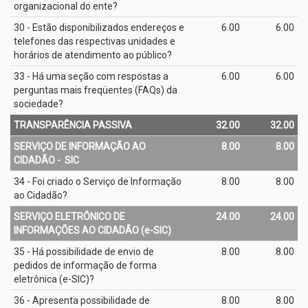
organizacional do ente?
30 - Estão disponibilizados endereços e
6.00
6.00
telefones das respectivas unidades e
horários de atendimento ao público?
33 - Há uma seção com respostas a
6.00
6.00
perguntas mais freqüentes (FAQs) da
sociedade?
TRANSPARÊNCIA PASSIVA
32.00
32.00
SERVIÇO DE INFORMAÇÃO AO
8.00
8.00
CIDADÃO - ­ SIC
34 - Foi criado o Serviço de Informação
8.00
8.00
ao Cidadão?
SERVIÇO ELETRÔNICO DE
24.00
24.00
INFORMAÇÕES AO CIDADÃO (e­-SIC)
35 - Há possibilidade de envio de
8.00
8.00
pedidos de informação de forma
eletrônica (e­-SIC)?
36 - Apresenta possibilidade de
8.00
8.00