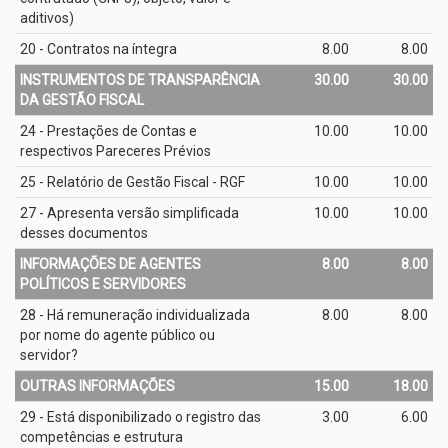
aditivos)
20 - Contratos na íntegra
8.00
8.00
INSTRUMENTOS DE TRANSPARÊNCIA
30.00
30.00
DA GESTÃO FISCAL
24 - Prestações de Contas e
10.00
10.00
respectivos Pareceres Prévios
25 - Relatório de Gestão Fiscal - RGF
10.00
10.00
27 - Apresenta versão simplificada
10.00
10.00
desses documentos
INFORMAÇÕES DE AGENTES
8.00
8.00
POLÍTICOS E SERVIDORES
28 - Há remuneração individualizada
8.00
8.00
por nome do agente público ou
servidor?
OUTRAS INFORMAÇÕES
15.00
18.00
29 - Está disponibilizado o registro das
3.00
6.00
competências e estrutura