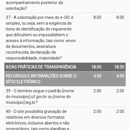
acompanhamento posterior da
solicitação?
37 - A solicitação por meio do e­-SIC é
8.00
8.00
simples, ou seja, sem a exigência de
itens de identificação do requerente
que dificultem ou impossibilitem o
acesso à informação, tais como: envio
de documentos, assinatura
reconhecida, declaração de
responsabilidade, maioridade?
BOAS PRÁTICAS DE TRANSPARÊNCIA
18.00
18.00
RECURSOS E INFORMAÇÕES SOBRE O
4.00
4.00
SÍTIO ELETRÔNICO
39 - O domínio segue o padrão [nome
2.00
2.00
do município].uf.gov.br ou [nome do
município].leg.br?
40 - O site possibilita gravação de
2.00
2.00
relatórios em diversos formatos
eletrônicos, inclusive abertos e não
proprietários, tais como planilhas e