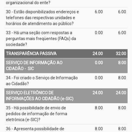
organizacional do ente?
30 - Estão disponibilizados endereços e
6.00
6.00
telefones das respectivas unidades e
horários de atendimento ao público?
33 - Há uma seção com respostas a
0.00
6.00
perguntas mais freqüentes (FAQs) da
sociedade?
TRANSPARÊNCIA PASSIVA
24.00
32.00
SERVIÇO DE INFORMAÇÃO AO
0.00
8.00
CIDADÃO - ­ SIC
34 - Foi criado o Serviço de Informação
0.00
8.00
ao Cidadão?
SERVIÇO ELETRÔNICO DE
24.00
24.00
INFORMAÇÕES AO CIDADÃO (e­-SIC)
35 - Há possibilidade de envio de
8.00
8.00
pedidos de informação de forma
eletrônica (e­-SIC)?
36 - Apresenta possibilidade de
8.00
8.00