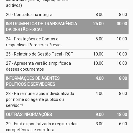
aditivos)
20 - Contratos na íntegra
8.00
8.00
INSTRUMENTOS DE TRANSPARÊNCIA
25.00
30.00
DA GESTÃO FISCAL
24 - Prestações de Contas e
5.00
10.00
respectivos Pareceres Prévios
25 - Relatório de Gestão Fiscal - RGF
10.00
10.00
27 - Apresenta versão simplificada
10.00
10.00
desses documentos
INFORMAÇÕES DE AGENTES
4.00
8.00
POLÍTICOS E SERVIDORES
28 - Há remuneração individualizada
4.00
8.00
por nome do agente público ou
servidor?
OUTRAS INFORMAÇÕES
9.00
18.00
29 - Está disponibilizado o registro das
3.00
6.00
competências e estrutura