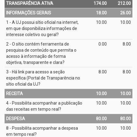
TRANSPARÊNCIA ATIVA
174.00
212.00
INFORMAÇÕES GERAIS
18.00
26.00
1 - A UJ possui sítio oficial na internet,
10.00
10.00
em que disponibiliza informações de
interesse coletivo ou geral?
2 - O sítio contém ferramenta de
0.00
8.00
pesquisa de conteúdo que permita o
acesso à informação de forma
objetiva, transparente e clara?
3 - Há link para acesso a seção
8.00
8.00
específica (Portal de Transparência no
sítio oficial da UJ?
RECEITA
10.00
10.00
4 - Possibilita acompanhar a publicação
10.00
10.00
das receitas em tempo real?
DESPESA
80.00
80.00
8 - Possibilita acompanhar a despesa
10.00
10.00
em tempo real?