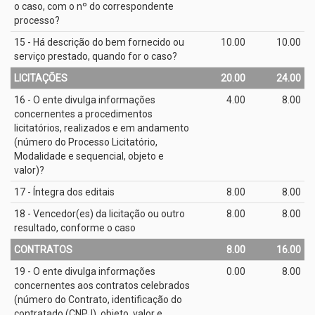
o caso, com o nº do correspondente
processo?
15 - Há descrição do bem fornecido ou
10.00
10.00
serviço prestado, quando for o caso?
LICITAÇÕES
20.00
24.00
16 - O ente divulga informações
4.00
8.00
concernentes a procedimentos
licitatórios, realizados e em andamento
(número do Processo Licitatório,
Modalidade e sequencial, objeto e
valor)?
17 - Íntegra dos editais
8.00
8.00
18 - Vencedor(es) da licitação ou outro
8.00
8.00
resultado, conforme o caso
CONTRATOS
8.00
16.00
19 - O ente divulga informações
0.00
8.00
concernentes aos contratos celebrados
(número do Contrato, identificação do
contratado (CNPJ), objeto, valor e