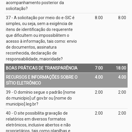
acompanhamento posterior da
solicitação?
37 - A solicitação por meio do e­-SIC é
8.00
8.00
simples, ou seja, sem a exigência de
itens de identificação do requerente
que dificultem ou impossibilitem o
acesso à informação, tais como: envio
de documentos, assinatura
reconhecida, declaração de
responsabilidade, maioridade?
BOAS PRÁTICAS DE TRANSPARÊNCIA
7.00
18.00
RECURSOS E INFORMAÇÕES SOBRE O
4.00
4.00
SÍTIO ELETRÔNICO
39 - O domínio segue o padrão [nome
2.00
2.00
do município].uf.gov.br ou [nome do
município].leg.br?
40 - O site possibilita gravação de
2.00
2.00
relatórios em diversos formatos
eletrônicos, inclusive abertos e não
proprietários, tais como planilhas e