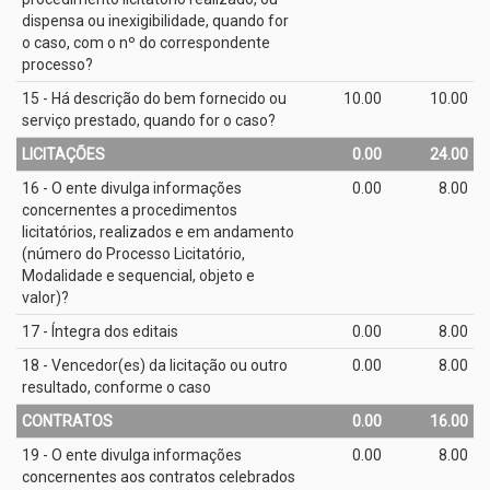
dispensa ou inexigibilidade, quando for
o caso, com o nº do correspondente
processo?
15 - Há descrição do bem fornecido ou
10.00
10.00
serviço prestado, quando for o caso?
LICITAÇÕES
0.00
24.00
16 - O ente divulga informações
0.00
8.00
concernentes a procedimentos
licitatórios, realizados e em andamento
(número do Processo Licitatório,
Modalidade e sequencial, objeto e
valor)?
17 - Íntegra dos editais
0.00
8.00
18 - Vencedor(es) da licitação ou outro
0.00
8.00
resultado, conforme o caso
CONTRATOS
0.00
16.00
19 - O ente divulga informações
0.00
8.00
concernentes aos contratos celebrados