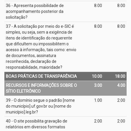
36 - Apresenta possibilidade de
8.00
8.00
acompanhamento posterior da
solicitação?
37 - A solicitação por meio do e­-SIC é
8.00
8.00
simples, ou seja, sem a exigência de
itens de identificação do requerente
que dificultem ou impossibilitem o
acesso à informação, tais como: envio
de documentos, assinatura
reconhecida, declaração de
responsabilidade, maioridade?
BOAS PRÁTICAS DE TRANSPARÊNCIA
10.00
18.00
RECURSOS E INFORMAÇÕES SOBRE O
3.00
4.00
SÍTIO ELETRÔNICO
39 - O domínio segue o padrão [nome
1.00
2.00
do município].uf.gov.br ou [nome do
município].leg.br?
40 - O site possibilita gravação de
2.00
2.00
relatórios em diversos formatos