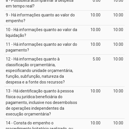
8 - Possibilita acompanhar a despesa
0.00
10.00
em tempo real?
9 - Há informações quanto ao valor do
10.00
10.00
empenho?
10 - Há informações quanto ao valor da
10.00
10.00
liquidação?
11 - Há informações quanto ao valor do
10.00
10.00
pagamento?
12 - Há informações quanto à
5.00
10.00
classificação orçamentária,
especificando unidade orçamentária,
função, subfunção, natureza da
despesa e a fonte dos recursos?
13 - Há identificação quanto à pessoa
10.00
10.00
física ou jurídica beneficiária do
pagamento, inclusive nos desembolsos
de operações independentes da
execução orçamentária?
14 - Consta do empenho o
10.00
10.00
procedimento licitatório realizado, ou