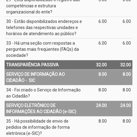
competências e estrutura
organizacional do ente?
30 - Estão disponibilizados endereços e
6.00
6.00
telefones das respectivas unidades e
horários de atendimento ao público?
33 - Há uma seção com respostas a
6.00
6.00
perguntas mais freqüentes (FAQs) da
sociedade?
TRANSPARÊNCIA PASSIVA
32.00
32.00
SERVIÇO DE INFORMAÇÃO AO
8.00
8.00
CIDADÃO - ­ SIC
34 - Foi criado o Serviço de Informação
8.00
8.00
ao Cidadão?
SERVIÇO ELETRÔNICO DE
24.00
24.00
INFORMAÇÕES AO CIDADÃO (e­-SIC)
35 - Há possibilidade de envio de
8.00
8.00
pedidos de informação de forma
eletrônica (e­-SIC)?