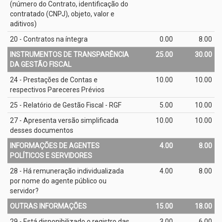
(número do Contrato, identificação do
contratado (CNPJ), objeto, valor e
aditivos)
20 - Contratos na íntegra
0.00
8.00
INSTRUMENTOS DE TRANSPARÊNCIA
25.00
30.00
DA GESTÃO FISCAL
24 - Prestações de Contas e
10.00
10.00
respectivos Pareceres Prévios
25 - Relatório de Gestão Fiscal - RGF
5.00
10.00
27 - Apresenta versão simplificada
10.00
10.00
desses documentos
INFORMAÇÕES DE AGENTES
4.00
8.00
POLÍTICOS E SERVIDORES
28 - Há remuneração individualizada
4.00
8.00
por nome do agente público ou
servidor?
OUTRAS INFORMAÇÕES
15.00
18.00
29 - Está disponibilizado o registro das
3.00
6.00