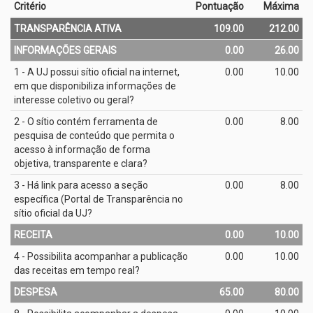
Critério
Pontuação
Máxima
TRANSPARÊNCIA ATIVA
109.00
212.00
INFORMAÇÕES GERAIS
0.00
26.00
1 - A UJ possui sítio oficial na internet,
0.00
10.00
em que disponibiliza informações de
interesse coletivo ou geral?
2 - O sítio contém ferramenta de
0.00
8.00
pesquisa de conteúdo que permita o
acesso à informação de forma
objetiva, transparente e clara?
3 - Há link para acesso a seção
0.00
8.00
específica (Portal de Transparência no
sítio oficial da UJ?
RECEITA
0.00
10.00
4 - Possibilita acompanhar a publicação
0.00
10.00
das receitas em tempo real?
DESPESA
65.00
80.00