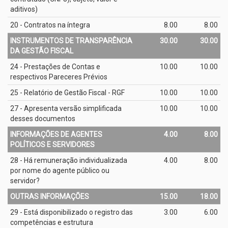
aditivos)
20 - Contratos na íntegra
8.00
8.00
INSTRUMENTOS DE TRANSPARÊNCIA
30.00
30.00
DA GESTÃO FISCAL
24 - Prestações de Contas e
10.00
10.00
respectivos Pareceres Prévios
25 - Relatório de Gestão Fiscal - RGF
10.00
10.00
27 - Apresenta versão simplificada
10.00
10.00
desses documentos
INFORMAÇÕES DE AGENTES
4.00
8.00
POLÍTICOS E SERVIDORES
28 - Há remuneração individualizada
4.00
8.00
por nome do agente público ou
servidor?
OUTRAS INFORMAÇÕES
15.00
18.00
29 - Está disponibilizado o registro das
3.00
6.00
competências e estrutura