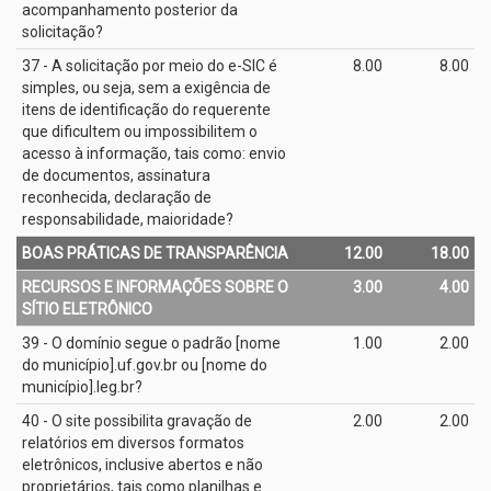
acompanhamento posterior da
solicitação?
37 - A solicitação por meio do e­-SIC é
8.00
8.00
simples, ou seja, sem a exigência de
itens de identificação do requerente
que dificultem ou impossibilitem o
acesso à informação, tais como: envio
de documentos, assinatura
reconhecida, declaração de
responsabilidade, maioridade?
BOAS PRÁTICAS DE TRANSPARÊNCIA
12.00
18.00
RECURSOS E INFORMAÇÕES SOBRE O
3.00
4.00
SÍTIO ELETRÔNICO
39 - O domínio segue o padrão [nome
1.00
2.00
do município].uf.gov.br ou [nome do
município].leg.br?
40 - O site possibilita gravação de
2.00
2.00
relatórios em diversos formatos
eletrônicos, inclusive abertos e não
proprietários, tais como planilhas e