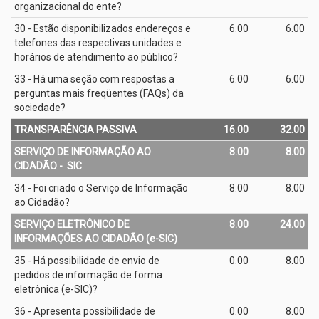
organizacional do ente?
30 - Estão disponibilizados endereços e
6.00
6.00
telefones das respectivas unidades e
horários de atendimento ao público?
33 - Há uma seção com respostas a
6.00
6.00
perguntas mais freqüentes (FAQs) da
sociedade?
TRANSPARÊNCIA PASSIVA
16.00
32.00
SERVIÇO DE INFORMAÇÃO AO
8.00
8.00
CIDADÃO - ­ SIC
34 - Foi criado o Serviço de Informação
8.00
8.00
ao Cidadão?
SERVIÇO ELETRÔNICO DE
8.00
24.00
INFORMAÇÕES AO CIDADÃO (e­-SIC)
35 - Há possibilidade de envio de
0.00
8.00
pedidos de informação de forma
eletrônica (e­-SIC)?
36 - Apresenta possibilidade de
0.00
8.00