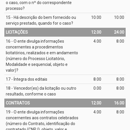
o caso, com o nº do correspondente
processo?
15 - Há descrição do bem fornecido ou
10.00
10.00
serviço prestado, quando for o caso?
LICITAÇÕES
12.00
24.00
16 - O ente divulga informações
4.00
8.00
concernentes a procedimentos
licitatórios, realizados e em andamento
(número do Processo Licitatório,
Modalidade e sequencial, objeto e
valor)?
17 - Íntegra dos editais
8.00
8.00
18 - Vencedor(es) da licitação ou outro
0.00
8.00
resultado, conforme o caso
CONTRATOS
12.00
16.00
19 - O ente divulga informações
4.00
8.00
concernentes aos contratos celebrados
(número do Contrato, identificação do
contratado (CNPJ), objeto, valor e