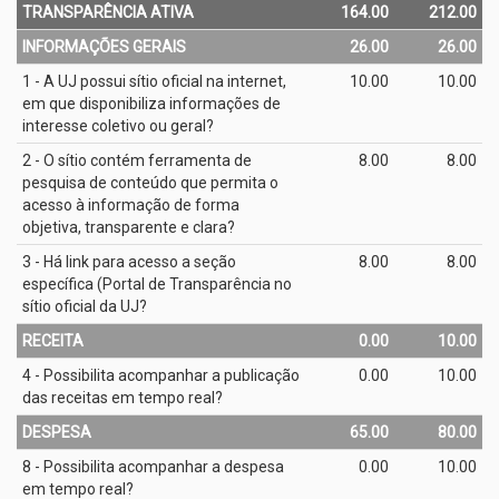
TRANSPARÊNCIA ATIVA
164.00
212.00
INFORMAÇÕES GERAIS
26.00
26.00
1 - A UJ possui sítio oficial na internet,
10.00
10.00
em que disponibiliza informações de
interesse coletivo ou geral?
2 - O sítio contém ferramenta de
8.00
8.00
pesquisa de conteúdo que permita o
acesso à informação de forma
objetiva, transparente e clara?
3 - Há link para acesso a seção
8.00
8.00
específica (Portal de Transparência no
sítio oficial da UJ?
RECEITA
0.00
10.00
4 - Possibilita acompanhar a publicação
0.00
10.00
das receitas em tempo real?
DESPESA
65.00
80.00
8 - Possibilita acompanhar a despesa
0.00
10.00
em tempo real?