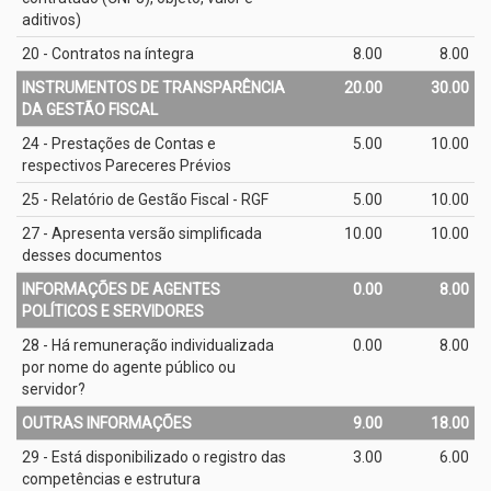
aditivos)
20 - Contratos na íntegra
8.00
8.00
INSTRUMENTOS DE TRANSPARÊNCIA
20.00
30.00
DA GESTÃO FISCAL
24 - Prestações de Contas e
5.00
10.00
respectivos Pareceres Prévios
25 - Relatório de Gestão Fiscal - RGF
5.00
10.00
27 - Apresenta versão simplificada
10.00
10.00
desses documentos
INFORMAÇÕES DE AGENTES
0.00
8.00
POLÍTICOS E SERVIDORES
28 - Há remuneração individualizada
0.00
8.00
por nome do agente público ou
servidor?
OUTRAS INFORMAÇÕES
9.00
18.00
29 - Está disponibilizado o registro das
3.00
6.00
competências e estrutura