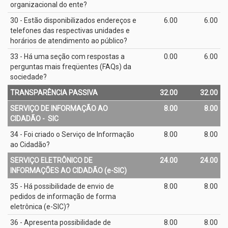
organizacional do ente?
30 - Estão disponibilizados endereços e
6.00
6.00
telefones das respectivas unidades e
horários de atendimento ao público?
33 - Há uma seção com respostas a
0.00
6.00
perguntas mais freqüentes (FAQs) da
sociedade?
TRANSPARÊNCIA PASSIVA
32.00
32.00
SERVIÇO DE INFORMAÇÃO AO
8.00
8.00
CIDADÃO - ­ SIC
34 - Foi criado o Serviço de Informação
8.00
8.00
ao Cidadão?
SERVIÇO ELETRÔNICO DE
24.00
24.00
INFORMAÇÕES AO CIDADÃO (e­-SIC)
35 - Há possibilidade de envio de
8.00
8.00
pedidos de informação de forma
eletrônica (e­-SIC)?
36 - Apresenta possibilidade de
8.00
8.00