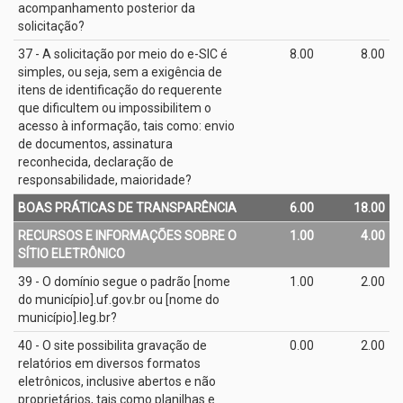
acompanhamento posterior da
solicitação?
37 - A solicitação por meio do e­-SIC é
8.00
8.00
simples, ou seja, sem a exigência de
itens de identificação do requerente
que dificultem ou impossibilitem o
acesso à informação, tais como: envio
de documentos, assinatura
reconhecida, declaração de
responsabilidade, maioridade?
BOAS PRÁTICAS DE TRANSPARÊNCIA
6.00
18.00
RECURSOS E INFORMAÇÕES SOBRE O
1.00
4.00
SÍTIO ELETRÔNICO
39 - O domínio segue o padrão [nome
1.00
2.00
do município].uf.gov.br ou [nome do
município].leg.br?
40 - O site possibilita gravação de
0.00
2.00
relatórios em diversos formatos
eletrônicos, inclusive abertos e não
proprietários, tais como planilhas e