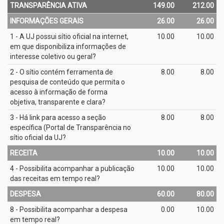
TRANSPARÊNCIA ATIVA
149.00
212.00
INFORMAÇÕES GERAIS
26.00
26.00
1 - A UJ possui sítio oficial na internet,
10.00
10.00
em que disponibiliza informações de
interesse coletivo ou geral?
2 - O sítio contém ferramenta de
8.00
8.00
pesquisa de conteúdo que permita o
acesso à informação de forma
objetiva, transparente e clara?
3 - Há link para acesso a seção
8.00
8.00
específica (Portal de Transparência no
sítio oficial da UJ?
RECEITA
10.00
10.00
4 - Possibilita acompanhar a publicação
10.00
10.00
das receitas em tempo real?
DESPESA
60.00
80.00
8 - Possibilita acompanhar a despesa
0.00
10.00
em tempo real?