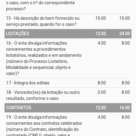
o caso, com o nº do correspondente
processo?
15 - Há descrição do bem fornecido ou
10.00
10.00
serviço prestado, quando for o caso?
LICITAÇÕES
12.00
24.00
16 - O ente divulga informações
4.00
8.00
concernentes a procedimentos
licitatórios, realizados e em andamento
(número do Processo Licitatório,
Modalidade e sequencial, objeto e
valor)?
17 - Íntegra dos editais
8.00
8.00
18 - Vencedor(es) da licitação ou outro
0.00
8.00
resultado, conforme o caso
CONTRATOS
12.00
16.00
19 - O ente divulga informações
4.00
8.00
concernentes aos contratos celebrados
(número do Contrato, identificação do
contratado (CNPJ), objeto, valor e