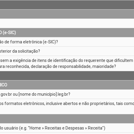
(e­-SIC)
o de forma eletrônica (e­-SIC)?
erior da solicitação?
a, sem a exigência de itens de identificação do requerente que dificulte
ura reconhecida, declaração de responsabilidade, maioridade?
NICO
gov.br ou [nome do município].leg.br?
sos formatos eletrônicos, inclusive abertos e não proprietários, tais como
lo usuário (e.g. "Home » Receitas e Despesas » Receita")