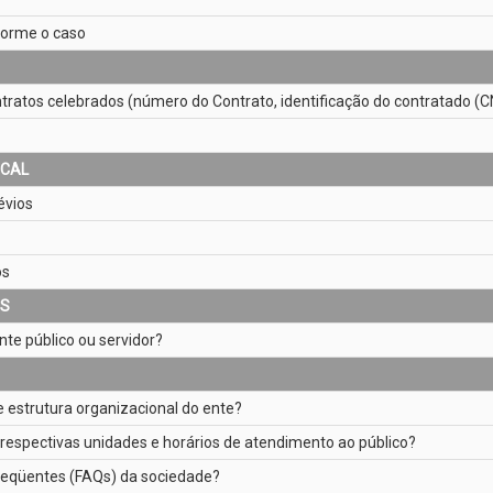
nforme o caso
ratos celebrados (número do Contrato, identificação do contratado (CNPJ
SCAL
évios
os
ES
te público ou servidor?
e estrutura organizacional do ente?
 respectivas unidades e horários de atendimento ao público?
reqüentes (FAQs) da sociedade?