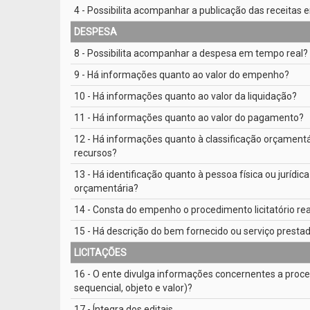
4 - Possibilita acompanhar a publicação das receitas
DESPESA
8 - Possibilita acompanhar a despesa em tempo real?
9 - Há informações quanto ao valor do empenho?
10 - Há informações quanto ao valor da liquidação?
11 - Há informações quanto ao valor do pagamento?
12 - Há informações quanto à classificação orçamentá
recursos?
13 - Há identificação quanto à pessoa física ou jurí
orçamentária?
14 - Consta do empenho o procedimento licitatório rea
15 - Há descrição do bem fornecido ou serviço presta
LICITAÇÕES
16 - O ente divulga informações concernentes a proce
sequencial, objeto e valor)?
17 - Íntegra dos editais