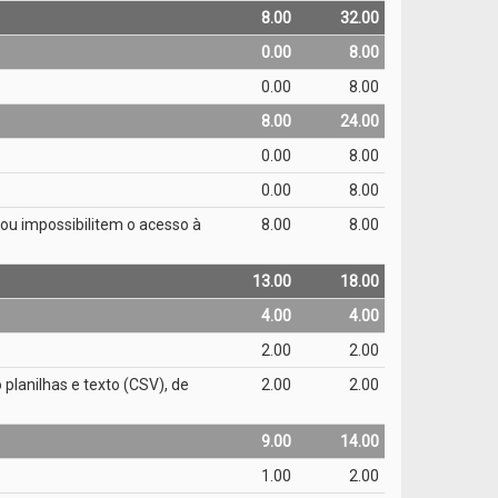
8.00
32.00
0.00
8.00
0.00
8.00
8.00
24.00
0.00
8.00
0.00
8.00
m ou impossibilitem o acesso à
8.00
8.00
13.00
18.00
4.00
4.00
2.00
2.00
 planilhas e texto (CSV), de
2.00
2.00
9.00
14.00
1.00
2.00