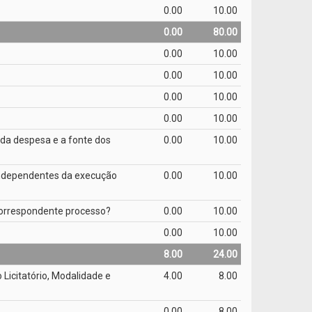
0.00
10.00
0.00
80.00
0.00
10.00
0.00
10.00
0.00
10.00
0.00
10.00
 da despesa e a fonte dos
0.00
10.00
 independentes da execução
0.00
10.00
 correspondente processo?
0.00
10.00
0.00
10.00
8.00
24.00
Licitatório, Modalidade e
4.00
8.00
0.00
8.00